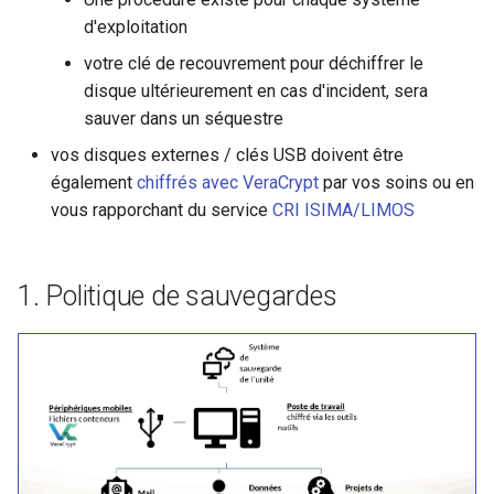
Expression des besoins
i
d'exploitation
informatiques
Visio
o
votre clé de recouvrement pour déchiffrer le
Documentation pour les
Prise de notes (Hedgedoc)
disque ultérieurement en cas d'incident, sera
n
étudiants de l'ISIMA
sauver dans un séquestre
d
Gestionnaire de ticket
vos disques externes / clés USB doivent être
Soutenances
(Gestsup)
e
également
chiffrés avec VeraCrypt
par vos soins ou en
vous rapporchant du service
CRI ISIMA/LIMOS
l
Ecrans tactiles
Authentification unifié (SSO)
a
Imprimantes
Politique de sauvegardes
r
Prêt de matériel
e
c
Forges logicielles (Gitlab)
h
Docker
e
Vote éléctronique (belenios)
r