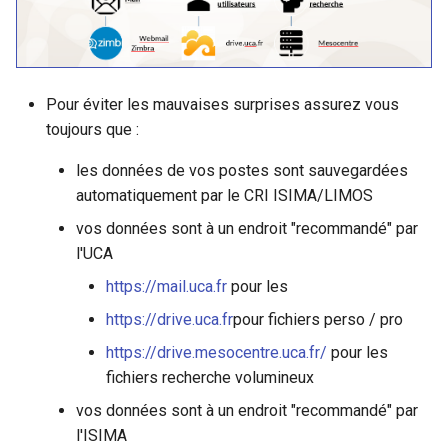
c
Catalogue de services UCA
h
Pour éviter les mauvaises surprises assurez vous
e
toujours que :
les données de vos postes sont sauvegardées
automatiquement par le CRI ISIMA/LIMOS
vos données sont à un endroit "recommandé" par
l'UCA
https://mail.uca.fr
pour les
https://drive.uca.fr
pour fichiers perso / pro
https://drive.mesocentre.uca.fr/
pour les
fichiers recherche volumineux
vos données sont à un endroit "recommandé" par
l'ISIMA