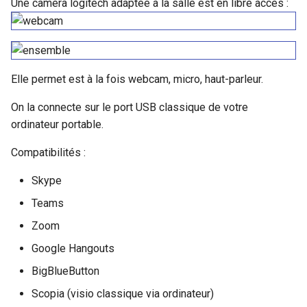
Une caméra logitech adaptée à la salle est en libre accès :
Expression des besoins
Quotas
i
informatiques
Connexion Mac
o
Proxy Cache
Documentation pour les
FAQ
n
étudiants de l'ISIMA
Intégration GitLab CI/CD
Elle permet est à la fois webcam, micro, haut-parleur.
d
Soutenances
On la connecte sur le port USB classique de votre
e
ordinateur portable.
l
Ecrans tactiles
Compatibilités :
a
Skype
r
Teams
e
Zoom
c
Google Hangouts
h
BigBlueButton
e
Scopia (visio classique via ordinateur)
r